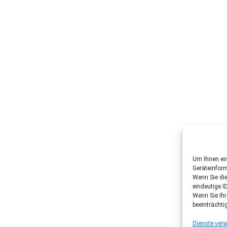
Um Ihnen ein
Geräteinfor
Wenn Sie di
eindeutige I
Wenn Sie Ih
beeinträchti
Dienste verw