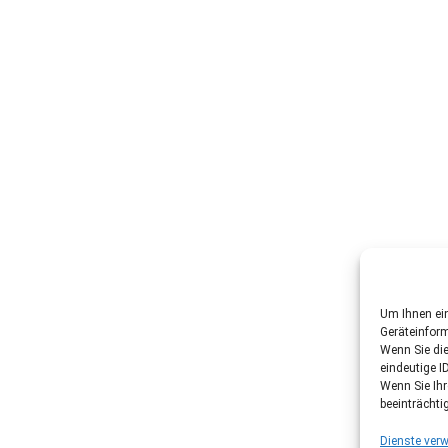
Um Ihnen ein
Geräteinfor
Wenn Sie di
eindeutige I
Wenn Sie Ih
beeinträchti
Dienste verw