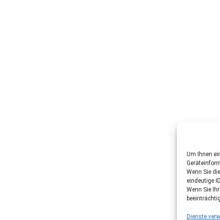
Um Ihnen ein
Geräteinfor
Wenn Sie di
eindeutige I
Wenn Sie Ih
beeinträchti
Dienste verw