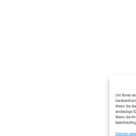
Um Ihnen ein
Geräteinfor
Wenn Sie di
eindeutige I
Wenn Sie Ih
beeinträchti
Dienste verw