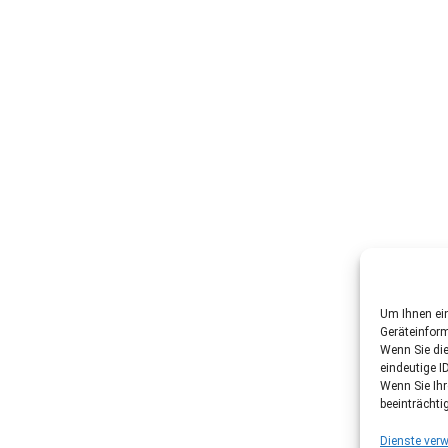
Um Ihnen ein
Geräteinfor
Wenn Sie di
eindeutige I
Wenn Sie Ih
beeinträchti
Dienste verw