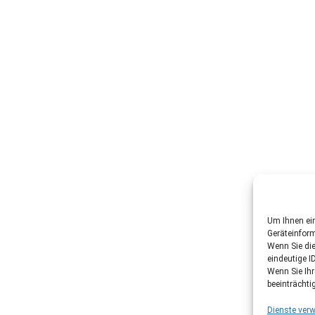
Um Ihnen ein
Geräteinfor
Wenn Sie di
eindeutige I
Wenn Sie Ih
beeinträchti
Dienste verw